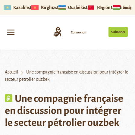
Kazakhstan
Kirghizstan
Ouzbékistan
Région Ouïghoure
Tadjik
S’abonner
Connexion
Accueil
Une compagnie française en discussion pour intégrer le
secteur pétrolier ouzbek
Une compagnie française
en discussion pour intégrer
le secteur pétrolier ouzbek