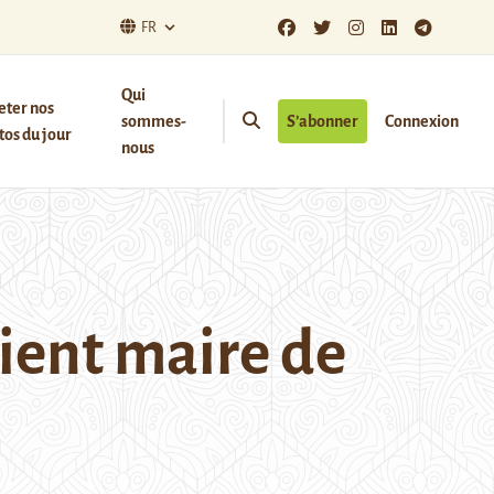
FR
Qui
eter nos
sommes-
S’abonner
Connexion
os du jour
nous
ient maire de