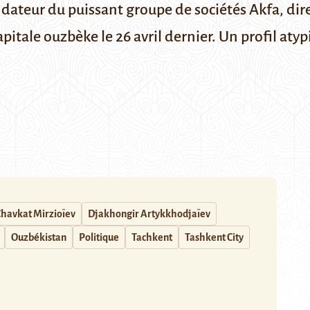
dateur du puissant groupe de sociétés Akfa, dire
itale ouzbèke le 26 avril dernier. Un profil atyp
havkat Mirzioïev
Djakhongir Artykkhodjaïev
Ouzbékistan
Politique
Tachkent
Tashkent City