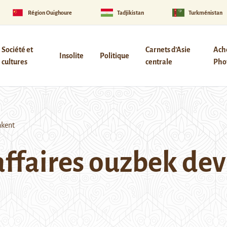
Région Ouïghoure
Tadjikistan
Turkménistan
Société et
Carnets d’Asie
Ach
Insolite
Politique
cultures
centrale
Phot
hkent
faires ouzbek dev