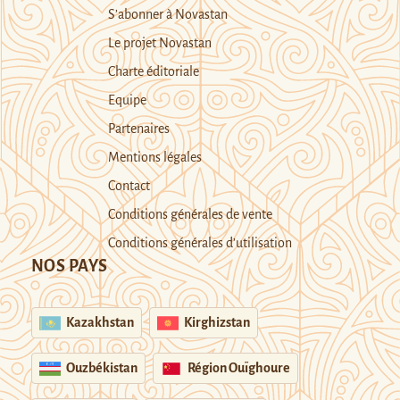
S’abonner à Novastan
Le projet Novastan
Charte éditoriale
Equipe
Partenaires
Mentions légales
Contact
Conditions générales de vente
Conditions générales d’utilisation
NOS PAYS
Kazakhstan
Kirghizstan
Ouzbékistan
Région Ouïghoure