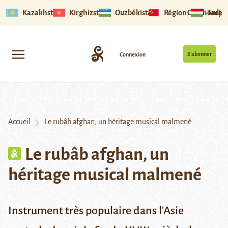
Kazakhstan
Kirghizstan
Ouzbékistan
Région Ouïghoure
Tadjik
S’abonner
Connexion
Accueil
Le rubâb afghan, un héritage musical malmené
Le rubâb afghan, un
héritage musical malmené
Instrument très populaire dans l'Asie