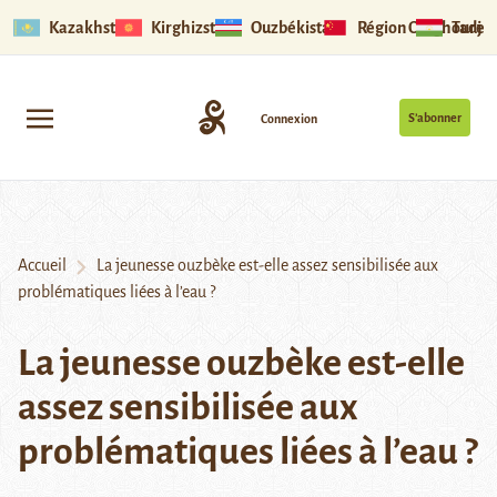
Kazakhstan
Kirghizstan
Ouzbékistan
Région Ouïghoure
Tadjik
S’abonner
Connexion
Accueil
La jeunesse ouzbèke est-elle assez sensibilisée aux
problématiques liées à l’eau ?
La jeunesse ouzbèke est-elle
assez sensibilisée aux
problématiques liées à l’eau ?