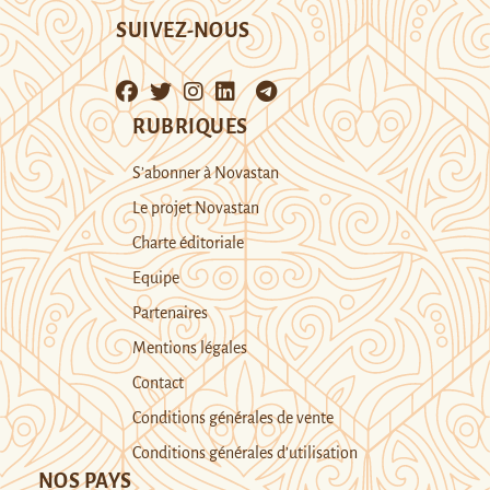
SUIVEZ-NOUS
RUBRIQUES
S’abonner à Novastan
Le projet Novastan
Charte éditoriale
Equipe
Partenaires
Mentions légales
Contact
Conditions générales de vente
Conditions générales d’utilisation
NOS PAYS