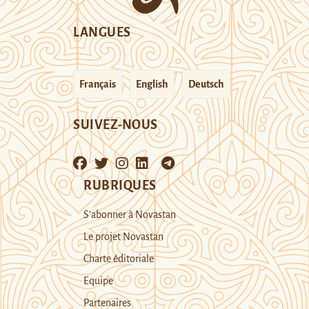
LANGUES
Français
English
Deutsch
SUIVEZ-NOUS
RUBRIQUES
S’abonner à Novastan
Le projet Novastan
Charte éditoriale
Equipe
Partenaires