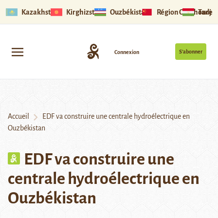
Kazakhstan
Kirghizstan
Ouzbékistan
Région Ouïghoure
Tadjik
S’abonner
Connexion
Accueil
EDF va construire une centrale hydroélectrique en
Ouzbékistan
EDF va construire une
centrale hydroélectrique en
Ouzbékistan