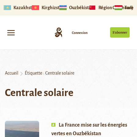
Kazakhstan
Kirghizstan
Ouzbékistan
Région Ouïghoure
Tadjik
S’abonner
Connexion
Accueil
Étiquette :
Centrale solaire
Centrale solaire
La France mise sur les énergies
vertes en Ouzbékistan