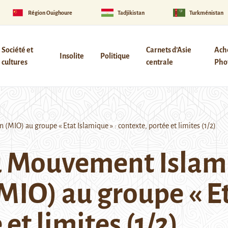
Région Ouïghoure
Tadjikistan
Turkménistan
Société et
Carnets d’Asie
Ach
Insolite
Politique
cultures
centrale
Phot
IO) au groupe « Etat Islamique » : contexte, portée et limites (1/2)
u Mouvement Islam
IO) au groupe « Et
et limites (1/2)