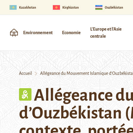
Kazakhstan
Kirghizstan
Ouzbékistan
L'Europe et l'Asie
Environnement
Economie
centrale
Accueil
Allégeance du Mouvement Islamique d’Ouzbékistan (M
Allégeance d
d’Ouzbékistan (M
contexte, portée 