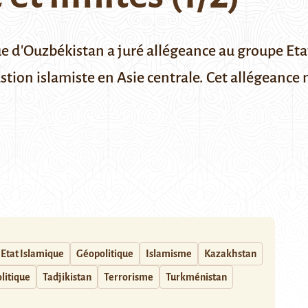
ue d'Ouzbékistan a juré allégeance au groupe Et
stion islamiste en Asie centrale. Cet allégeance
Etat Islamique
Géopolitique
Islamisme
Kazakhstan
litique
Tadjikistan
Terrorisme
Turkménistan