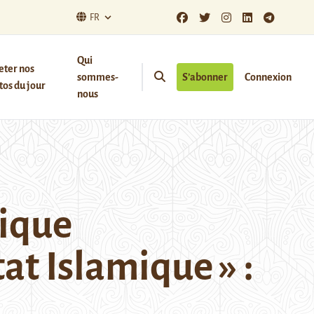
FR
Qui
eter nos
sommes-
S’abonner
Connexion
os du jour
nous
ique
at Islamique » :