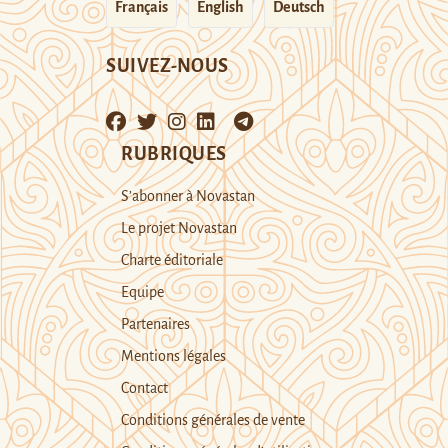
Français
English
Deutsch
SUIVEZ-NOUS
RUBRIQUES
S’abonner à Novastan
Le projet Novastan
Charte éditoriale
Equipe
Partenaires
Mentions légales
Contact
Conditions générales de vente