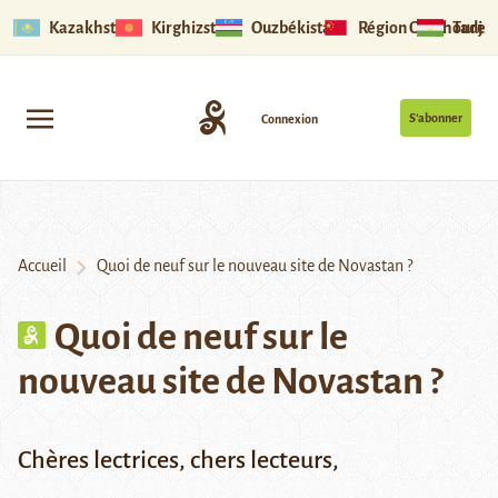
Kazakhstan
Kirghizstan
Ouzbékistan
Région Ouïghoure
Tadjik
S’abonner
Connexion
Accueil
Quoi de neuf sur le nouveau site de Novastan ?
Quoi de neuf sur le
nouveau site de Novastan ?
Chères lectrices, chers lecteurs,