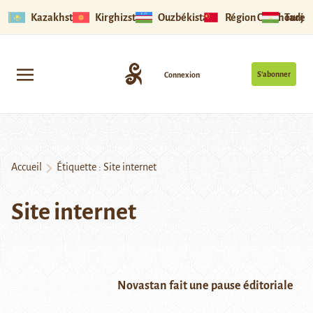
Kazakhstan
Kirghizstan
Ouzbékistan
Région Ouïghoure
Tadjik
S’abonner
Connexion
Accueil
Étiquette :
Site internet
Site internet
Novastan fait une pause éditoriale