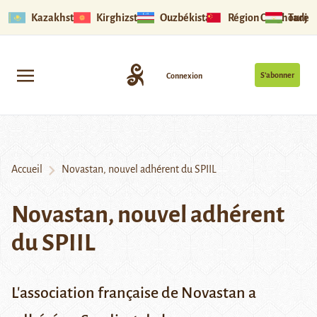
Kazakhstan
Kirghizstan
Ouzbékistan
Région Ouïghoure
Tadjik
S’abonner
Connexion
Accueil
Novastan, nouvel adhérent du SPIIL
Novastan, nouvel adhérent
du SPIIL
L'association française de Novastan a