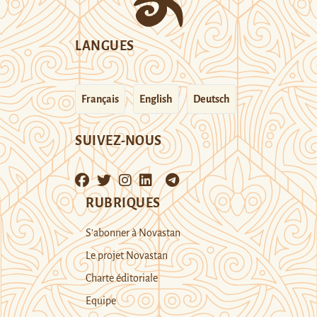
LANGUES
Français
English
Deutsch
SUIVEZ-NOUS
RUBRIQUES
S’abonner à Novastan
Le projet Novastan
Charte éditoriale
Equipe