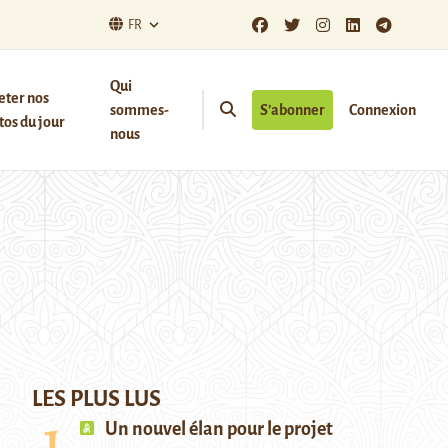
FR
Qui
eter nos
sommes-
S’abonner
Connexion
os du jour
nous
LES PLUS LUS
Un nouvel élan pour le projet