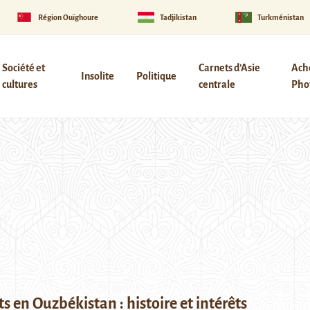
Région Ouïghoure
Tadjikistan
Turkménistan
Société et
Carnets d’Asie
Ach
Insolite
Politique
cultures
centrale
Phot
ts en Ouzbékistan : histoire et intérêts