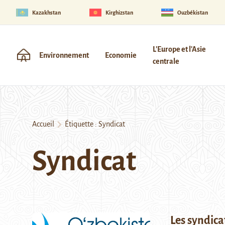
Kazakhstan
Kirghizstan
Ouzbékistan
L'Europe et l'Asie
Environnement
Economie
centrale
Accueil
Étiquette :
Syndicat
Syndicat
Les syndica