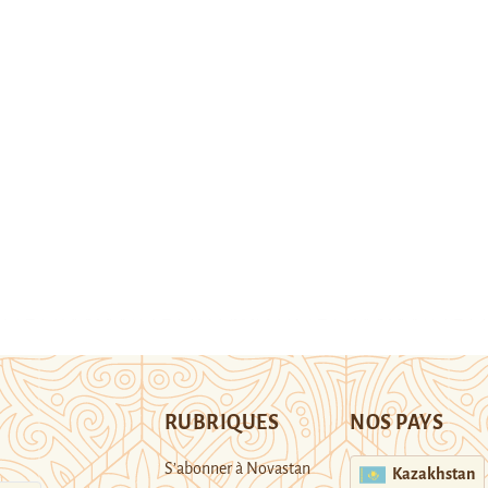
RUBRIQUES
NOS PAYS
S’abonner à Novastan
Kazakhstan