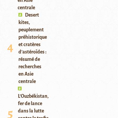
en Asie
centrale
Desert
kites,
peuplement
préhistorique
et cratères
d’astéroïdes :
résumé de
recherches
en Asie
centrale
L’Ouzbékistan,
fer de lance
dans la lutte