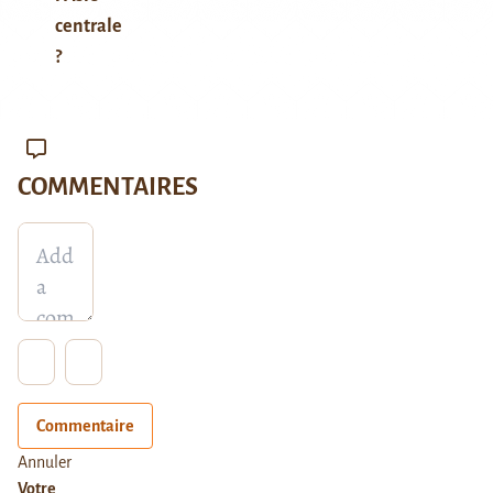
centrale
?
COMMENTAIRES
Commentaire
Annuler
Votre