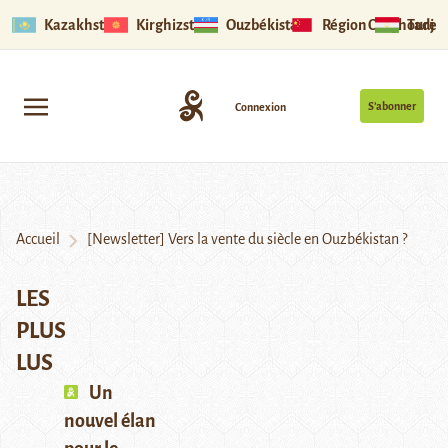
Kazakhstan
Kirghizstan
Ouzbékistan
Région Ouïghoure
Tadjik
S’abonner
Connexion
Accueil
[Newsletter] Vers la vente du siècle en Ouzbékistan ?
LES
PLUS
LUS
Un
nouvel élan