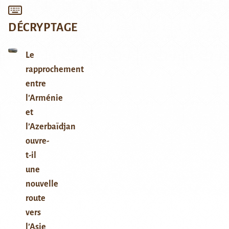
DÉCRYPTAGE
Le
rapprochement
entre
l’Arménie
et
l’Azerbaïdjan
ouvre-
t-il
une
nouvelle
route
vers
l’Asie