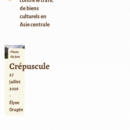
contre le trafic
de biens
culturels en
Asie centrale
Photo
du jour
Crépuscule
27
juillet
2026
-
Élyne
Dragée