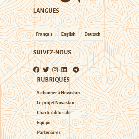
LANGUES
Français
English
Deutsch
SUIVEZ-NOUS
RUBRIQUES
S’abonner à Novastan
Le projet Novastan
Charte éditoriale
Equipe
Partenaires