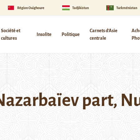
Région Ouïghoure
Tadjikistan
Turkménistan
Société et
Carnets d’Asie
Ach
Insolite
Politique
cultures
centrale
Phot
Nazarbaïev part, Nu