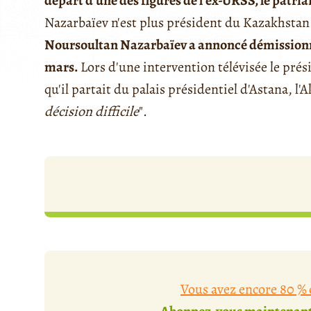
départ d'une des figures de l'ex-URSS, le patria
Nazarbaïev n'est plus président du Kazakhstan
Noursoultan Nazarbaïev a annoncé démissionne
mars.
Lors d'une intervention télévisée le pré
qu'il partait du palais présidentiel d'Astana, l'
décision difficile
".
Vous avez encore 80 % d