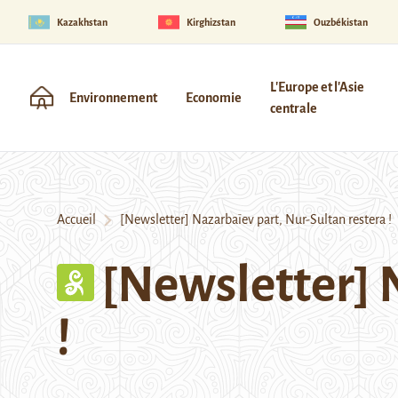
Kazakhstan
Kirghizstan
Ouzbékistan
L'Europe et l'Asie
Environnement
Economie
centrale
Accueil
[Newsletter] Nazarbaïev part, Nur-Sultan restera !
[Newsletter] 
!