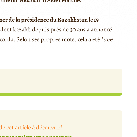
rche ou "Aksakal" d'Asie centrale.
r de la présidence du Kazakhstan le 19
sident kazakh depuis près de 30 ans a annoncé
Akorda. Selon ses propres mots, cela a été "
une
e cet article à découvrir!