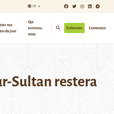
FR
Qui
eter nos
sommes-
S’abonner
Connexion
os du jour
nous
r-Sultan restera