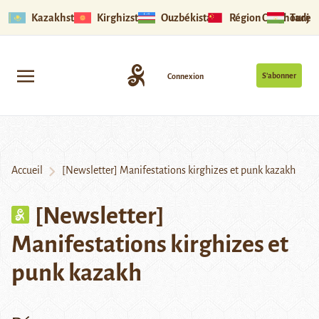
Kazakhstan
Kirghizstan
Ouzbékistan
Région Ouïghoure
Tadjik
S’abonner
Connexion
Accueil
[Newsletter] Manifestations kirghizes et punk kazakh
[Newsletter]
Manifestations kirghizes et
punk kazakh