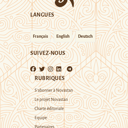
LANGUES
Français
English
Deutsch
SUIVEZ-NOUS
RUBRIQUES
S’abonner à Novastan
Le projet Novastan
Charte éditoriale
Equipe
Partenaires