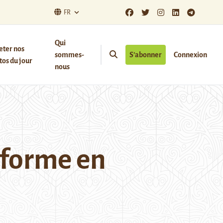
FR
Qui
eter nos
sommes-
S’abonner
Connexion
os du jour
nous
sforme en