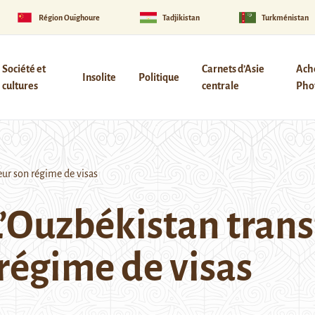
Région Ouïghoure
Tadjikistan
Turkménistan
Société et
Carnets d’Asie
Ach
Insolite
Politique
cultures
centrale
Phot
ur son régime de visas
L’Ouzbékistan tran
régime de visas