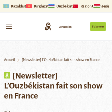
Kazakhstan
Kirghizstan
Ouzbékistan
Région Ouïghoure
Tadjik
S’abonner
Connexion
Accueil
[Newsletter] L’Ouzbékistan fait son show en France
[Newsletter]
L’Ouzbékistan fait son show
en France