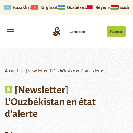
Kazakhstan
Kirghizstan
Ouzbékistan
Région Ouïghoure
Tadjik
S’abonner
Connexion
Accueil
[Newsletter] L’Ouzbékistan en état d’alerte
[Newsletter]
L’Ouzbékistan en état
d’alerte