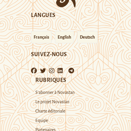
LANGUES
Français
English
Deutsch
SUIVEZ-NOUS
RUBRIQUES
S’abonner à Novastan
Le projet Novastan
Charte éditoriale
Equipe
Partenaires