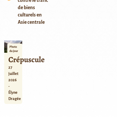
contre le trafic
de biens
culturels en
Asie centrale
Photo
du jour
Crépuscule
27
juillet
2026
-
Élyne
Dragée