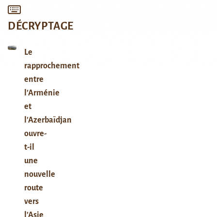
DÉCRYPTAGE
Le
rapprochement
entre
l’Arménie
et
l’Azerbaïdjan
ouvre-
t-il
une
nouvelle
route
vers
l’Asie