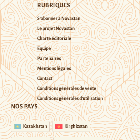
RUBRIQUES
S’abonner à Novastan
Le projet Novastan
Charte éditoriale
Equipe
Partenaires
Mentions légales
Contact
Conditions générales de vente
Conditions générales d’utilisation
NOS PAYS
Kazakhstan
Kirghizstan