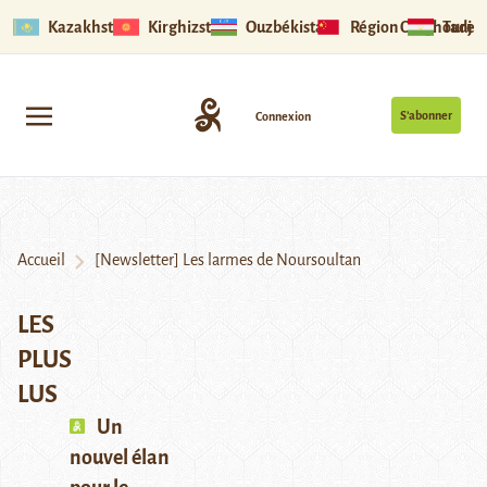
Kazakhstan
Kirghizstan
Ouzbékistan
Région Ouïghoure
Tadjik
S’abonner
Connexion
Accueil
[Newsletter] Les larmes de Noursoultan
LES
PLUS
LUS
Un
nouvel élan