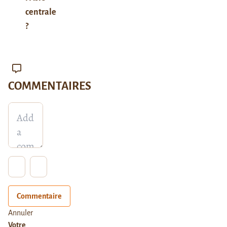
centrale
?
COMMENTAIRES
Commentaire
Annuler
Votre