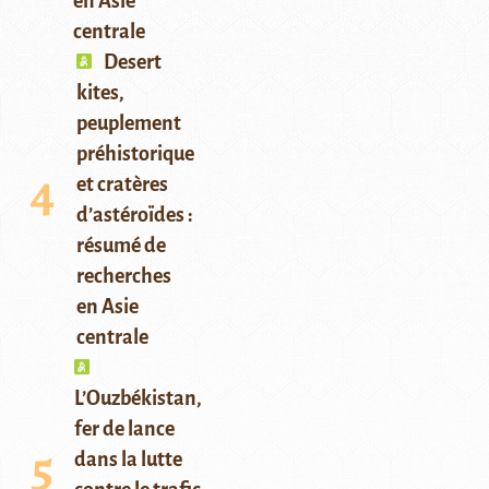
en Asie
centrale
Desert
kites,
peuplement
préhistorique
et cratères
d’astéroïdes :
résumé de
recherches
en Asie
centrale
L’Ouzbékistan,
fer de lance
dans la lutte