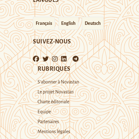
LANGUES
Français
English
Deutsch
SUIVEZ-NOUS
RUBRIQUES
S’abonner à Novastan
Le projet Novastan
Charte éditoriale
Equipe
Partenaires
Mentions légales