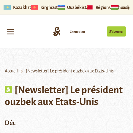
Kazakhstan
Kirghizstan
Ouzbékistan
Région Ouïghoure
Tadjik
S’abonner
Connexion
Accueil
[Newsletter] Le président ouzbek aux Etats-Unis
[Newsletter] Le président
ouzbek aux Etats-Unis
Déc