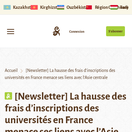
Kazakhstan
Kirghizstan
Ouzbékistan
Région Ouïghoure
Tadjik
S’abonner
Connexion
Accueil
[Newsletter] La hausse des frais d’inscriptions des
universités en France menace ses liens avec l’Asie centrale
[Newsletter] La hausse des
frais d’inscriptions des
universités en France
menace ses liens avec l’Asie