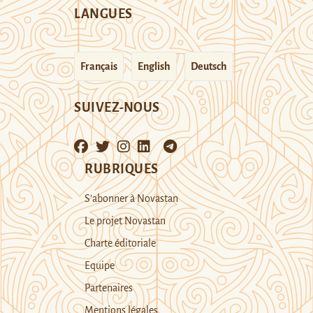
LANGUES
Français
English
Deutsch
SUIVEZ-NOUS
RUBRIQUES
S’abonner à Novastan
Le projet Novastan
Charte éditoriale
Equipe
Partenaires
Mentions légales