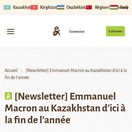
Kazakhstan
Kirghizstan
Ouzbékistan
Région Ouïghoure
Tadjik
S’abonner
Connexion
Accueil
[Newsletter] Emmanuel Macron au Kazakhstan d’ici à la
fin de l’année
[Newsletter] Emmanuel
Macron au Kazakhstan d’ici à
la fin de l’année