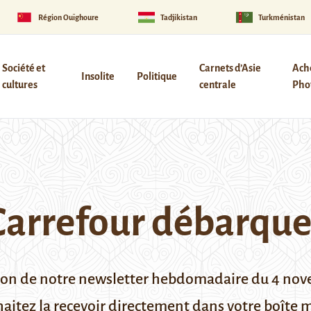
Région Ouïghoure
Tadjikistan
Turkménistan
Société et
Carnets d’Asie
Ach
Insolite
Politique
cultures
centrale
Phot
Carrefour débarqu
tion de notre newsletter hebdomadaire du 4 no
haitez la recevoir directement dans votre boîte 