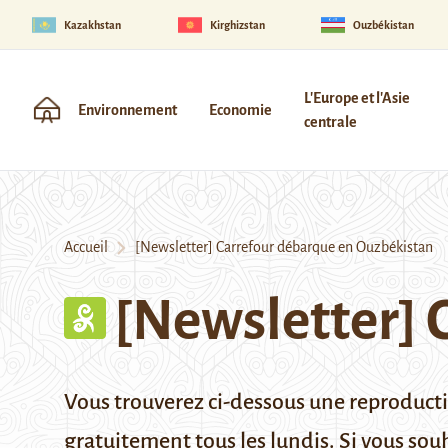
Kazakhstan
Kirghizstan
Ouzbékistan
L'Europe et l'Asie
Environnement
Economie
centrale
Accueil
[Newsletter] Carrefour débarque en Ouzbékistan
[Newsletter] 
Vous trouverez ci-dessous une reproduc
gratuitement tous les lundis. Si vous sou