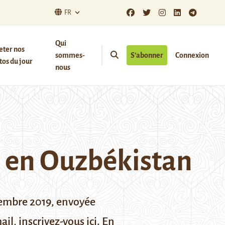
FR
Qui
eter nos
sommes-
S’abonner
Connexion
os du jour
nous
e en Ouzbékistan
vembre 2019, envoyée
mail,
inscrivez-vous ici
. En