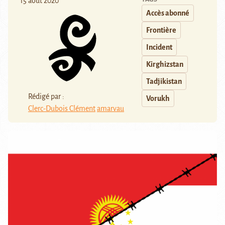
15 août 2020
Accès abonné
Frontière
Incident
Kirghizstan
Tadjikistan
Rédigé par :
Vorukh
Clerc-Dubois Clément
amarvau