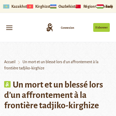
Kazakhstan
Kirghizstan
Ouzbékistan
Région Ouïghoure
Tadjik
S’abonner
Connexion
Accueil
Un mort et un blessé lors d’un affrontement à la
frontière tadjiko-kirghize
Un mort et un blessé lors
d’un affrontement à la
frontière tadjiko-kirghize