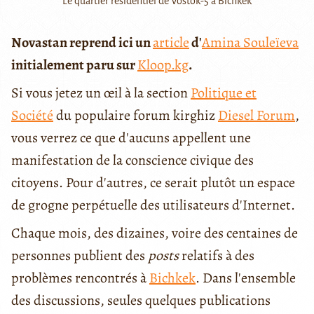
Le quartier résidentiel de Vostok-5 à Bichkek
Novastan reprend ici un
article
d'
Amina Souleïeva
initialement paru sur
Kloop.kg
.
Si vous jetez un œil à la section
Politique et
Société
du populaire forum kirghiz
Diesel Forum
,
vous verrez ce que d'aucuns appellent une
manifestation de la conscience civique des
citoyens. Pour d'autres, ce serait plutôt un espace
de grogne perpétuelle des utilisateurs d'Internet.
Chaque mois, des dizaines, voire des centaines de
personnes publient des
posts
relatifs à des
problèmes rencontrés à
Bichkek
. Dans l'ensemble
des discussions, seules quelques publications