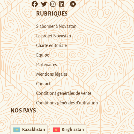
RUBRIQUES
S’abonner à Novastan
Le projet Novastan
Charte éditoriale
Equipe
Partenaires
Mentions légales
Contact
Conditions générales de vente
Conditions générales d’utilisation
NOS PAYS
Kazakhstan
Kirghizstan