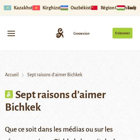
Kazakhstan
Kirghizstan
Ouzbékistan
Région Ouïghoure
Tadjik
S’abonner
Connexion
Accueil
Sept raisons d’aimer Bichkek
Sept raisons d’aimer
Bichkek
Que ce soit dans les médias ou sur les