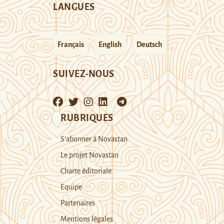
LANGUES
Français
English
Deutsch
SUIVEZ-NOUS
RUBRIQUES
S’abonner à Novastan
Le projet Novastan
Charte éditoriale
Equipe
Partenaires
Mentions légales