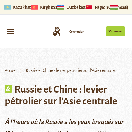
Kazakhstan
Kirghizstan
Ouzbékistan
Région Ouïghoure
Tadjik
S’abonner
Connexion
Accueil
Russie et Chine : levier pétrolier sur l’Asie centrale
Russie et Chine : levier
pétrolier sur l’Asie centrale
À l’heure où la Russie a les yeux braqués sur