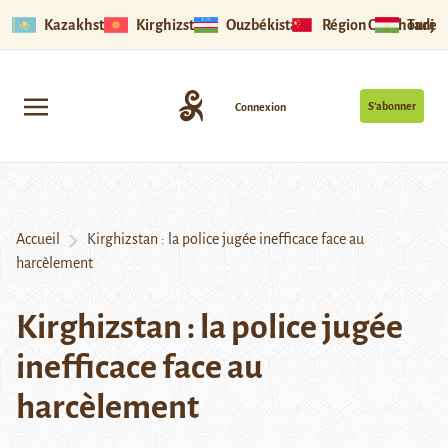
Kazakhstan
Kirghizstan
Ouzbékistan
Région Ouïghoure
Tadjik
S’abonner
Connexion
Accueil
Kirghizstan : la police jugée inefficace face au
harcèlement
Kirghizstan : la police jugée
inefficace face au
harcèlement