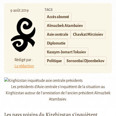
TAGS
9 août 2019
Accès abonné
Almazbek Atambaïev
Asie centrale
Chavkat Mirzioïev
Diplomatie
Kassym-Jomart Tokaïev
Rédigé par :
Politique
Soroonbaï Djeenbekov
La rédaction
Les présidents d'Asie centrale s'inquiètent de la situation au
Kirghizstan autour de l'arrestation de l'ancien président Almazbek
Atambaïev.
Les pays voisins du Kirghizstan s'inquiètent