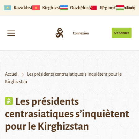
Kazakhstan
Kirghizstan
Ouzbékistan
Région Ouïghoure
Tadjik
S’abonner
Connexion
Accueil
Les présidents centrasiatiques s’inquiètent pour le
Kirghizstan
Les présidents
centrasiatiques s’inquiètent
pour le Kirghizstan