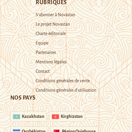
RUBRIQUES
S’abonner à Novastan
Le projet Novastan
Charte éditoriale
Equipe
Partenaires
Mentions légales
Contact
Conditions générales de vente
Conditions générales d’utilisation
NOS PAYS
Kazakhstan
Kirghizstan
Ouzbékistan
Région Ouïghoure