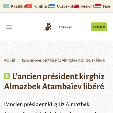
Kazakhstan
Kirghizstan
Ouzbékistan
Région Ouïghoure
Tadjik
S’abonner
Connexion
Accueil
L’ancien président kirghiz Almazbek Atambaïev libéré
L’ancien président kirghiz
Almazbek Atambaïev libéré
L'ancien président kirghiz Almazbek