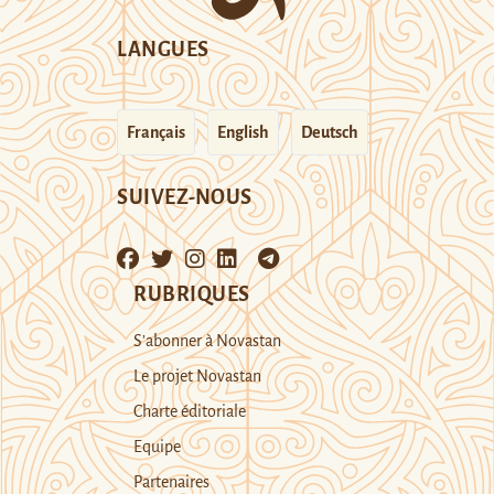
LANGUES
Français
English
Deutsch
SUIVEZ-NOUS
RUBRIQUES
S’abonner à Novastan
Le projet Novastan
Charte éditoriale
Equipe
Partenaires