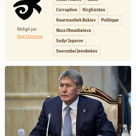
Corruption
Kirghizstan
Kourmanbek Bakiev
Politique
Rédigé par :
Roza Otounbaïeva
Noé Lhomme
Sadyr Japarov
Sooronbaï Jeenbekov