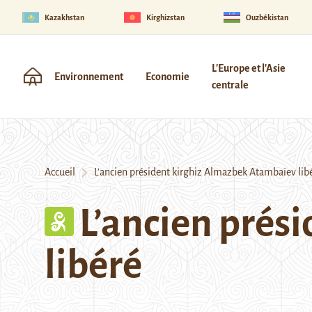
Kazakhstan
Kirghizstan
Ouzbékistan
L'Europe et l'Asie
Environnement
Economie
centrale
Accueil
L’ancien président kirghiz Almazbek Atambaïev lib
L’ancien prés
libéré