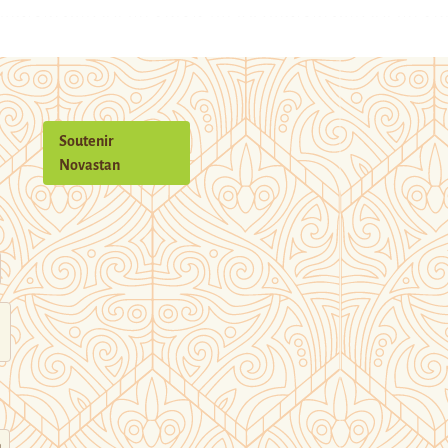
Soutenir
Novastan
n