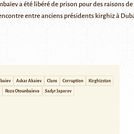
aïev a été libéré de prison pour des raisons de s
encontre entre anciens présidents kirghiz à Duba
baïev
Askar Akaïev
Clans
Corruption
Kirghizstan
Roza Otounbaïeva
Sadyr Japarov