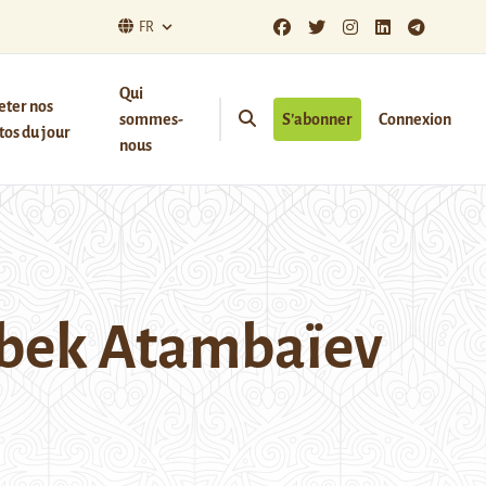
FR
Qui
eter nos
sommes-
S’abonner
Connexion
os du jour
nous
zbek Atambaïev