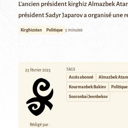
L'ancien président kirghiz Almazbek Atamb
président Sadyr Japarov a organisé une r
Kirghizstan
Politique
5 minutes
TAGS
23 février 2023
Accès abonné
Almazbek Atam
Kourmanbek Bakiev
Politique
Sooronbaï Jeenbekov
Rédigé par :