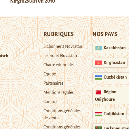
Kirghizstan en 2010
RUBRIQUES
NOS PAYS
S’abonner à Novastan
Kazakhstan
Le projet Novastan
tsch
Kirghizstan
Charte éditoriale
Equipe
Ouzbékistan
Partenaires
Région
Mentions légales
Ouïghoure
Contact
Conditions générales
Tadjikistan
de vente
Conditions générales
Turkménista