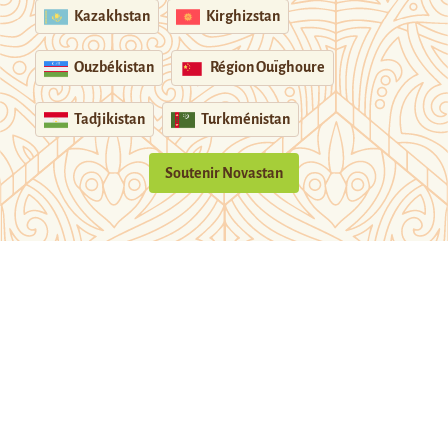
Kazakhstan
Kirghizstan
Ouzbékistan
Région Ouïghoure
Tadjikistan
Turkménistan
Soutenir Novastan