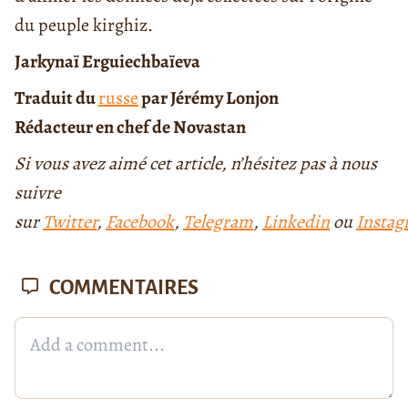
du peuple kirghiz.
Jarkynaï Erguiechbaïeva
Traduit du
russe
par Jérémy Lonjon
Rédacteur en chef de Novastan
Si vous avez aimé cet article, n’hésitez pas à nous
suivre
sur
Twitter
,
Facebook
,
Telegram
,
Linkedin
ou
Insta
COMMENTAIRES