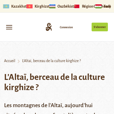
Kazakhstan
Kirghizstan
Ouzbékistan
Région Ouïghoure
Tadjik
S’abonner
Connexion
Accueil
L’Altaï, berceau de la culture kirghize ?
L’Altaï, berceau de la culture
kirghize ?
Les montagnes de l'Altaï, aujourd'hui