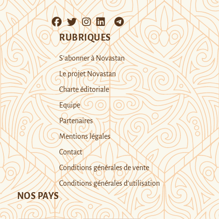
RUBRIQUES
S’abonner à Novastan
Le projet Novastan
Charte éditoriale
Equipe
Partenaires
Mentions légales
Contact
Conditions générales de vente
Conditions générales d’utilisation
NOS PAYS