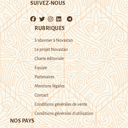
SUIVEZ-NOUS
RUBRIQUES
S’abonner à Novastan
Le projet Novastan
Charte éditoriale
Equipe
Partenaires
Mentions légales
Contact
Conditions générales de vente
Conditions générales d’utilisation
NOS PAYS