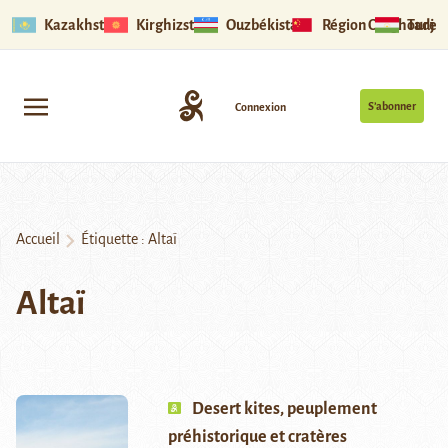
Kazakhstan
Kirghizstan
Ouzbékistan
Région Ouïghoure
Tadjik
S’abonner
Connexion
Accueil
Étiquette :
Altaï
Altaï
Desert kites, peuplement
préhistorique et cratères