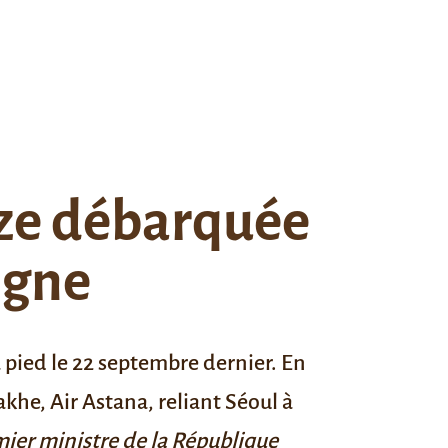
hize débarquée
igne
 pied le 22 septembre dernier. En
akhe, Air Astana, reliant Séoul à
mier ministre de la République