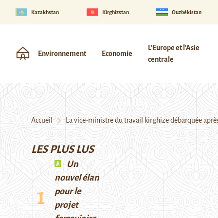
Kazakhstan
Kirghizstan
Ouzbékistan
L'Europe et l'Asie
Environnement
Economie
centrale
Accueil
La vice-ministre du travail kirghize débarquée après
LES PLUS LUS
Un
nouvel élan
pour le
projet