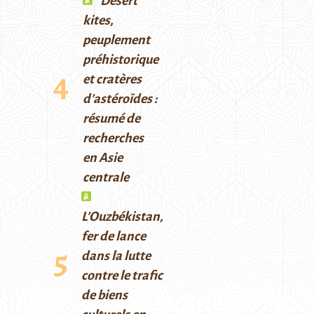
Desert
kites,
peuplement
préhistorique
et cratères
d’astéroïdes :
résumé de
recherches
en Asie
centrale
L’Ouzbékistan,
fer de lance
dans la lutte
contre le trafic
de biens