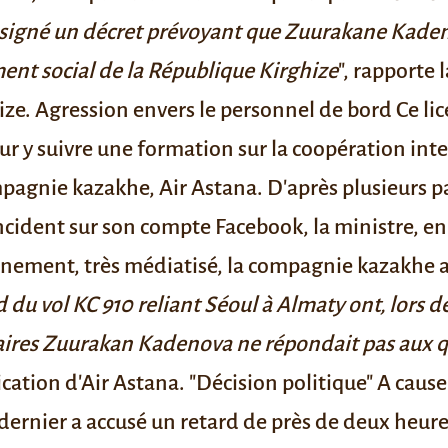
signé un décret prévoyant que Zuurakane Kadeno
ment social de la République Kirghize
",
rapporte
ize.
Agression envers le personnel de bord
Ce lic
pour y suivre une formation sur la coopération in
pagnie kazakhe, Air Astana. D'après plusieurs p
incident sur son compte
Facebook,
la ministre, en
énement, très médiatisé, la compagnie kazakhe a
 du vol KC 910 reliant Séoul à Almaty ont, lors de
faires Zuurakan Kadenova ne répondait pas aux qu
cation d'Air Astana.
"Décision politique"
A cause 
ce dernier a accusé un retard de près de deux heur