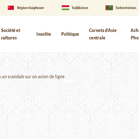
Région Ouïghoure
Tadjikistan
Turkménistan
Société et
Carnets d’Asie
Ach
Insolite
Politique
cultures
centrale
Phot
 un scandale sur un avion de ligne