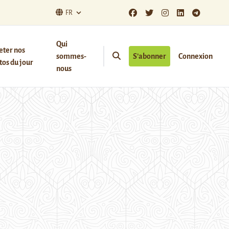
FR
Qui
eter nos
sommes-
S’abonner
Connexion
os du jour
nous