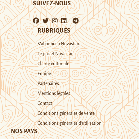
SUIVEZ-NOUS
RUBRIQUES
S’abonner à Novastan
Le projet Novastan
Charte éditoriale
Equipe
Partenaires
Mentions légales
Contact
Conditions générales de vente
Conditions générales d’utilisation
NOS PAYS