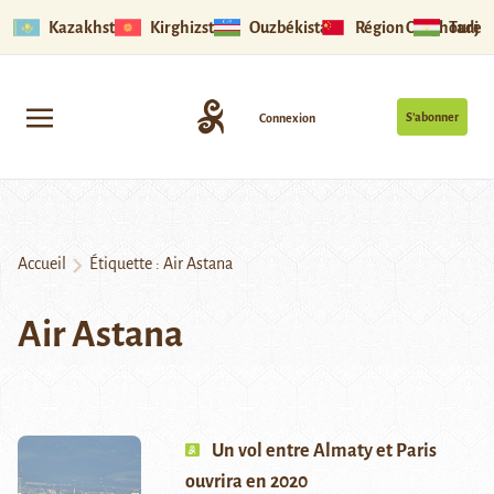
Kazakhstan
Kirghizstan
Ouzbékistan
Région Ouïghoure
Tadjik
S’abonner
Connexion
Accueil
Étiquette :
Air Astana
Air Astana
Un vol entre Almaty et Paris
ouvrira en 2020