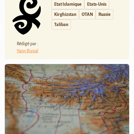
Etat Islamique
Etats-Unis
Kirghizstan
OTAN
Russie
Taliban
Rédigé par :
Yann Rivoal