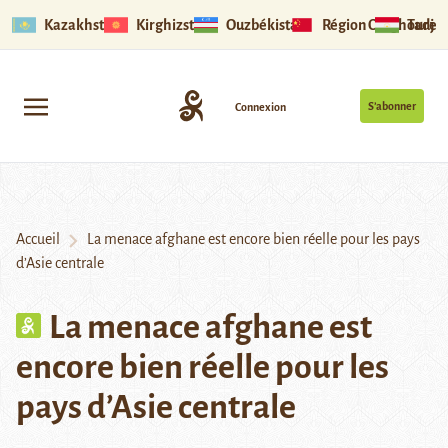
Kazakhstan
Kirghizstan
Ouzbékistan
Région Ouïghoure
Tadjik
S’abonner
Connexion
Accueil
La menace afghane est encore bien réelle pour les pays
d’Asie centrale
La menace afghane est
encore bien réelle pour les
pays d’Asie centrale