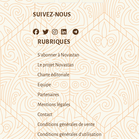
SUIVEZ-NOUS
RUBRIQUES
S’abonner à Novastan
Le projet Novastan
Charte éditoriale
Equipe
Partenaires
Mentions légales
Contact
Conditions générales de vente
Conditions générales d’utilisation