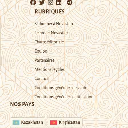
RUBRIQUES
S’abonner à Novastan
Le projet Novastan
Charte éditoriale
Equipe
Partenaires
Mentions légales
Contact
Conditions générales de vente
Conditions générales d’utilisation
NOS PAYS
Kazakhstan
Kirghizstan