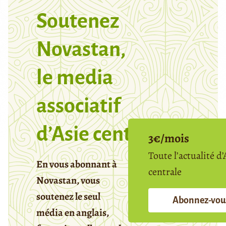
Soutenez
Novastan,
le media
associatif
d’Asie centrale
3€/mois
Toute l’actualité d’
En vous abonnant à
centrale
Novastan, vous
soutenez le seul
Abonnez-vou
média en anglais,