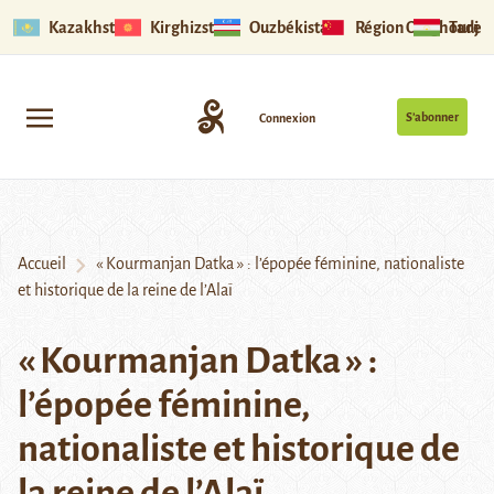
Kazakhstan
Kirghizstan
Ouzbékistan
Région Ouïghoure
Tadjik
S’abonner
Connexion
Accueil
« Kourmanjan Datka » : l’épopée féminine, nationaliste
et historique de la reine de l’Alaï
« Kourmanjan Datka » :
l’épopée féminine,
nationaliste et historique de
la reine de l’Alaï