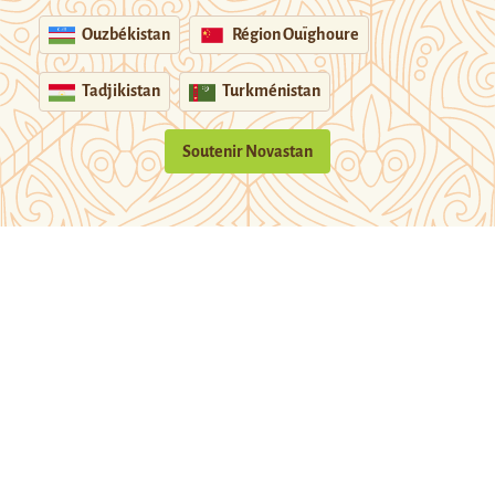
Ouzbékistan
Région Ouïghoure
Tadjikistan
Turkménistan
Soutenir Novastan