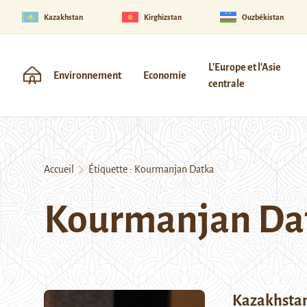
Kazakhstan
Kirghizstan
Ouzbékistan
L'Europe et l'Asie
Environnement
Economie
centrale
Accueil
Étiquette :
Kourmanjan Datka
Kourmanjan Da
Kazakhstan