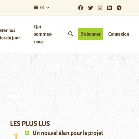
FR
Qui
eter nos
sommes-
S’abonner
Connexion
os du jour
nous
LES PLUS LUS
Un nouvel élan pour le projet