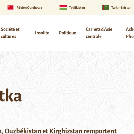
Région Ouïghoure
Tadjikistan
Turkménistan
Société et
Carnets d’Asie
Ach
Insolite
Politique
cultures
centrale
Phot
tka
, Ouzbékistan et Kirghizstan remportent