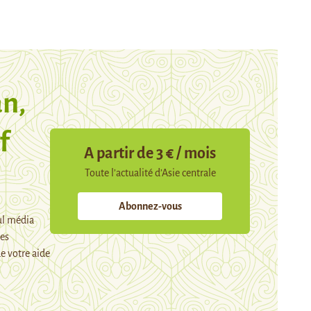
n,
f
A partir de 3 € / mois
Toute l’actualité d’Asie centrale
Abonnez-vous
ul média
mes
e votre aide