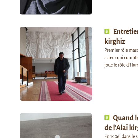
Entretie
kirghiz
Premier rôle masc
acteur qui compte 
joue le rôle d’Ha
Quand le
de l’Alaï ki
En 1906, dans le 