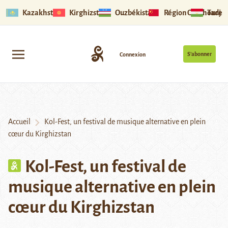
Kazakhstan
Kirghizstan
Ouzbékistan
Région Ouïghoure
Tadjik
S’abonner
Connexion
Accueil
Kol-Fest, un festival de musique alternative en plein
cœur du Kirghizstan
Kol-Fest, un festival de
musique alternative en plein
cœur du Kirghizstan