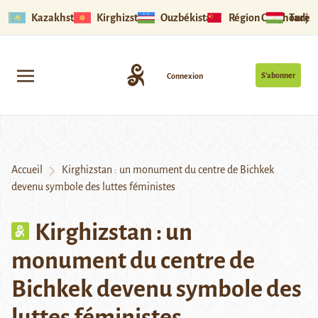
Kazakhstan
Kirghizstan
Ouzbékistan
Région Ouïghoure
Tadjik
S’abonner
Connexion
Accueil
Kirghizstan : un monument du centre de Bichkek
devenu symbole des luttes féministes
Kirghizstan : un
monument du centre de
Bichkek devenu symbole des
luttes féministes