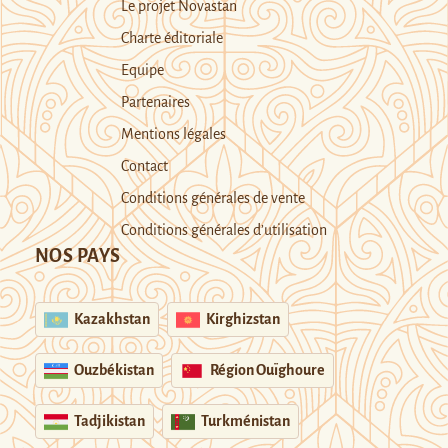
Le projet Novastan
Charte éditoriale
Equipe
Partenaires
Mentions légales
Contact
Conditions générales de vente
Conditions générales d’utilisation
NOS PAYS
Kazakhstan
Kirghizstan
Ouzbékistan
Région Ouïghoure
Tadjikistan
Turkménistan