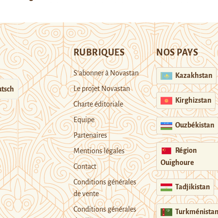
RUBRIQUES
NOS PAYS
S’abonner à Novastan
Kazakhstan
Le projet Novastan
tsch
Kirghizstan
Charte éditoriale
Equipe
Ouzbékistan
Partenaires
Région
Mentions légales
Ouïghoure
Contact
Conditions générales
Tadjikistan
de vente
Conditions générales
Turkménista