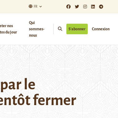
FR
Qui
eter nos
sommes-
S’abonner
Connexion
os du jour
nous
par le
entôt fermer