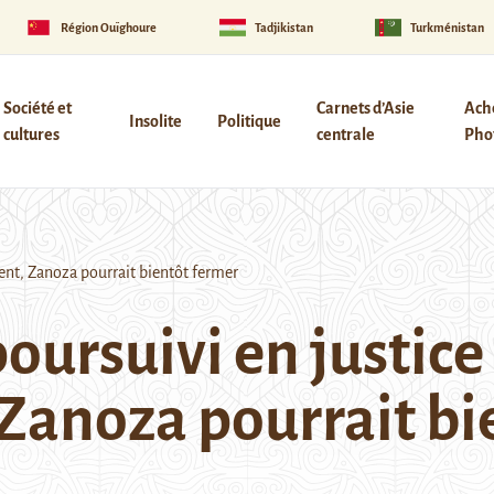
Région Ouïghoure
Tadjikistan
Turkménistan
Société et
Carnets d’Asie
Ach
Insolite
Politique
cultures
centrale
Phot
ent, Zanoza pourrait bientôt fermer
poursuivi en justice 
anoza pourrait bi