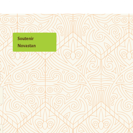
Soutenir
Novastan
n