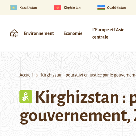
Kazakhstan
Kirghizstan
Ouzbékistan
L'Europe et l'Asie
Environnement
Economie
centrale
Accueil
Kirghizstan : poursuivi en justice par le gouvernem
Kirghizstan : 
gouvernement, Z