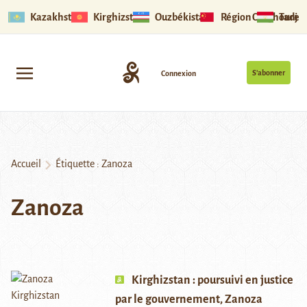
Kazakhstan
Kirghizstan
Ouzbékistan
Région Ouïghoure
Tadjik
S’abonner
Connexion
Accueil
Étiquette :
Zanoza
Zanoza
Kirghizstan : poursuivi en justice
par le gouvernement, Zanoza