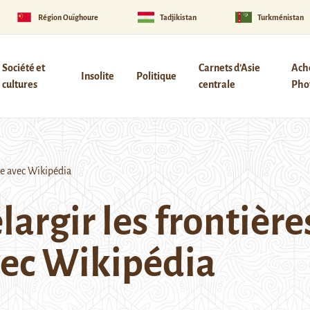
Région Ouïghoure
Tadjikistan
Turkménistan
Société et
Carnets d’Asie
Ach
Insolite
Politique
cultures
centrale
Phot
ce avec Wikipédia
largir les frontière
vec Wikipédia