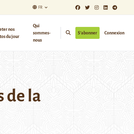
FR
Qui
eter nos
sommes-
S’abonner
Connexion
os du jour
nous
s de la