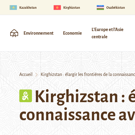
Kazakhstan
Kirghizstan
Ouzbékistan
L'Europe et l'Asie
Environnement
Economie
centrale
Accueil
Kirghizstan : élargir les frontières de la connaissan
Kirghizstan : é
connaissance a