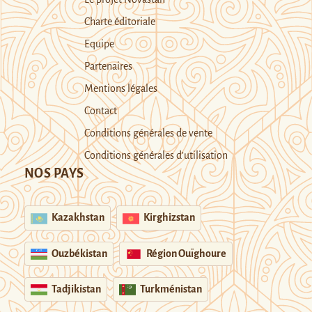
Charte éditoriale
Equipe
Partenaires
Mentions légales
Contact
Conditions générales de vente
Conditions générales d’utilisation
NOS PAYS
Kazakhstan
Kirghizstan
Ouzbékistan
Région Ouïghoure
Tadjikistan
Turkménistan