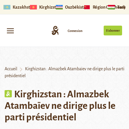
Kazakhstan
Kirghizstan
Ouzbékistan
Région Ouïghoure
Tadjik
S’abonner
Connexion
Accueil
Kirghizstan : Almazbek Atambaïev ne dirige plus le parti
présidentiel
Kirghizstan : Almazbek
Atambaïev ne dirige plus le
parti présidentiel