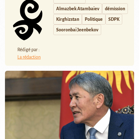
Almazbek Atambaïev
démission
Kirghizstan
Politique
SDPK
Sooronbaï Jeenbekov
Rédigé par :
La rédaction