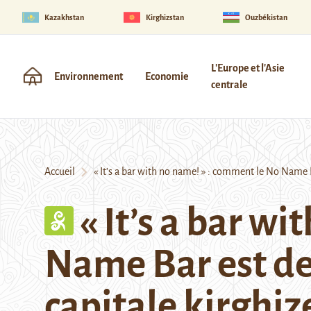
Kazakhstan
Kirghizstan
Ouzbékistan
L'Europe et l'Asie
Environnement
Economie
centrale
Accueil
« It’s a bar with no name! » : comment le No Name B
« It’s a bar w
Name Bar est de
capitale kirghiz