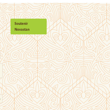
Soutenir
Novastan
n