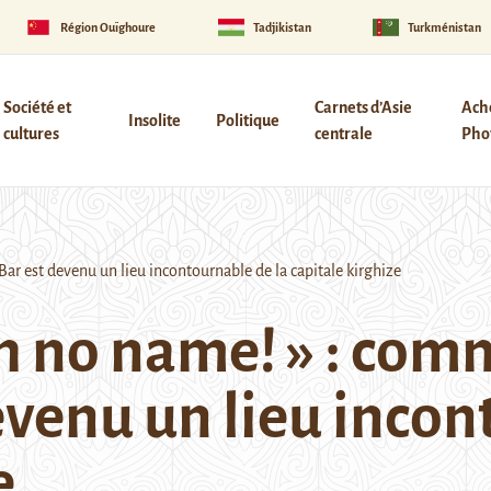
Région Ouïghoure
Tadjikistan
Turkménistan
Société et
Carnets d’Asie
Ach
Insolite
Politique
cultures
centrale
Phot
ar est devenu un lieu incontournable de la capitale kirghize
ith no name! » : co
venu un lieu incon
e