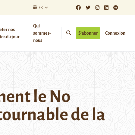
FR
Qui
eter nos
sommes-
S’abonner
Connexion
os du jour
nous
mment le No
tournable de la