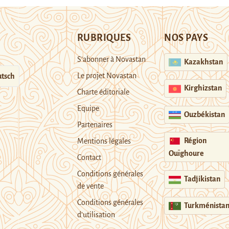
RUBRIQUES
NOS PAYS
S’abonner à Novastan
Kazakhstan
Le projet Novastan
tsch
Kirghizstan
Charte éditoriale
Equipe
Ouzbékistan
Partenaires
Région
Mentions légales
Ouïghoure
Contact
Conditions générales
Tadjikistan
de vente
Conditions générales
Turkménista
d’utilisation