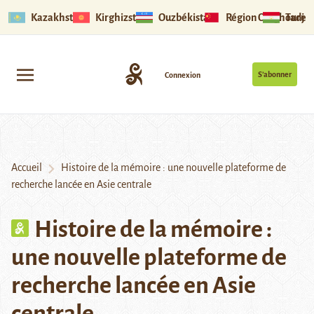
Kazakhstan
Kirghizstan
Ouzbékistan
Région Ouïghoure
Tadjik
S’abonner
Connexion
Accueil
Histoire de la mémoire : une nouvelle plateforme de
recherche lancée en Asie centrale
Histoire de la mémoire :
une nouvelle plateforme de
recherche lancée en Asie
centrale