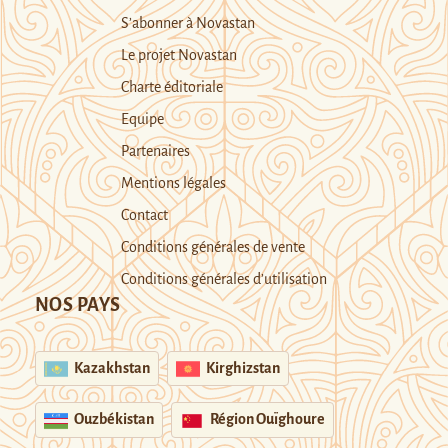
S’abonner à Novastan
Le projet Novastan
Charte éditoriale
Equipe
Partenaires
Mentions légales
Contact
Conditions générales de vente
Conditions générales d’utilisation
NOS PAYS
Kazakhstan
Kirghizstan
Ouzbékistan
Région Ouïghoure