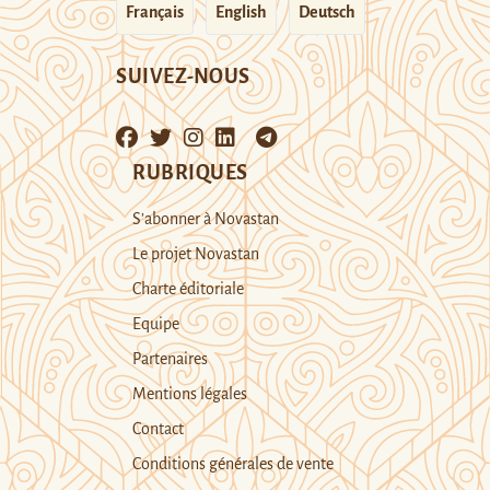
Français
English
Deutsch
SUIVEZ-NOUS
RUBRIQUES
S’abonner à Novastan
Le projet Novastan
Charte éditoriale
Equipe
Partenaires
Mentions légales
Contact
Conditions générales de vente