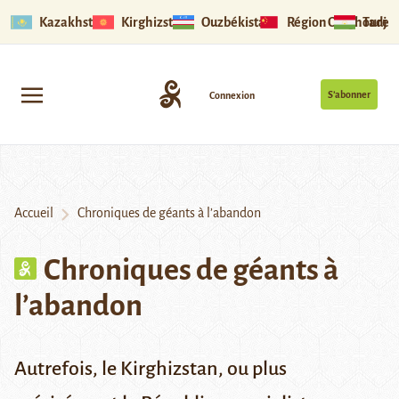
Kazakhstan
Kirghizstan
Ouzbékistan
Région Ouïghoure
Tadjik
S’abonner
Connexion
Accueil
Chroniques de géants à l’abandon
Chroniques de géants à
l’abandon
Autrefois, le Kirghizstan, ou plus