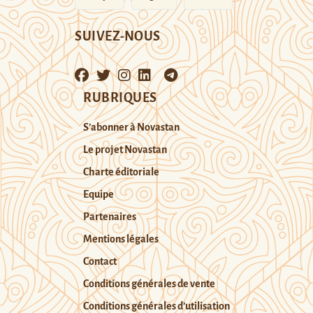
SUIVEZ-NOUS
RUBRIQUES
S’abonner à Novastan
Le projet Novastan
Charte éditoriale
Equipe
Partenaires
Mentions légales
Contact
Conditions générales de vente
Conditions générales d’utilisation