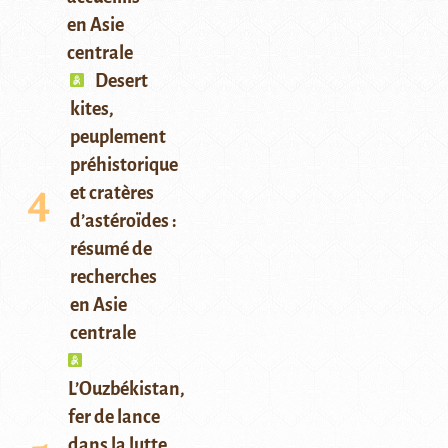
en Asie
centrale
Desert
kites,
peuplement
préhistorique
et cratères
d’astéroïdes :
résumé de
recherches
en Asie
centrale
L’Ouzbékistan,
fer de lance
dans la lutte