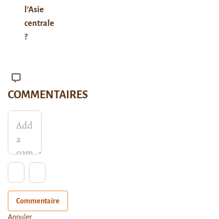
l’Asie
centrale
?
COMMENTAIRES
Commentaire
Annuler