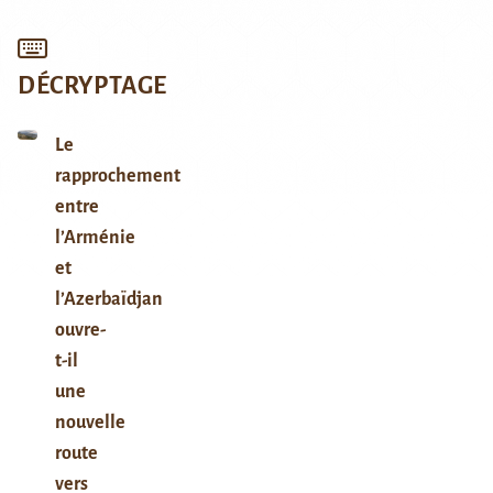
DÉCRYPTAGE
Le
rapprochement
entre
l’Arménie
et
l’Azerbaïdjan
ouvre-
t-il
une
nouvelle
route
vers