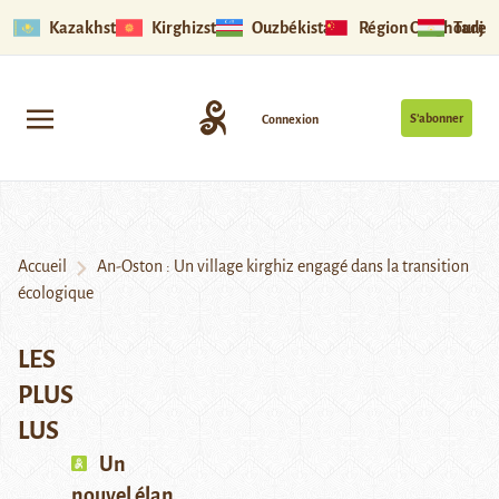
Kazakhstan
Kirghizstan
Ouzbékistan
Région Ouïghoure
Tadjik
S’abonner
Connexion
Accueil
An-Oston : Un village kirghiz engagé dans la transition
écologique
LES
PLUS
LUS
Un
nouvel élan