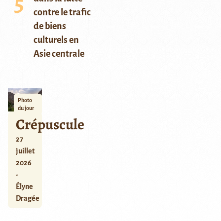
contre le trafic
de biens
culturels en
Asie centrale
Photo
du jour
Crépuscule
27
juillet
2026
-
Élyne
Dragée