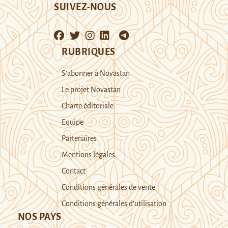
SUIVEZ-NOUS
RUBRIQUES
S’abonner à Novastan
Le projet Novastan
Charte éditoriale
Equipe
Partenaires
Mentions légales
Contact
Conditions générales de vente
Conditions générales d’utilisation
NOS PAYS