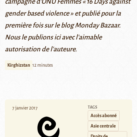
campagne d'ONU Femmes «
16 Days against
gender based violence
» et publié pour la
première fois sur le blog
Monday Bazaar
.
Nous le publions ici avec l'aimable
autorisation de l'auteure.
Kirghizstan
12 minutes
TAGS
7 janvier 2017
Accès abonné
Asie centrale
Droits de