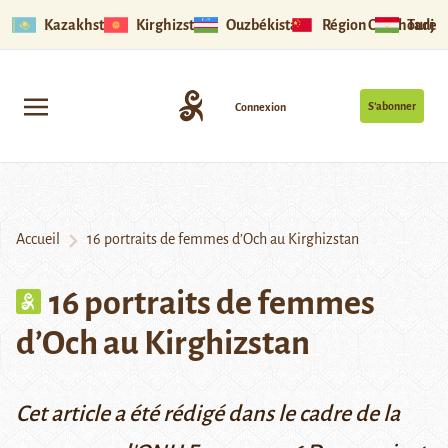
Kazakhstan
Kirghizstan
Ouzbékistan
Région Ouïghoure
Tadjik
S’abonner
Connexion
Accueil
16 portraits de femmes d’Och au Kirghizstan
16 portraits de femmes
d’Och au Kirghizstan
Cet article a été rédigé dans le cadre de la