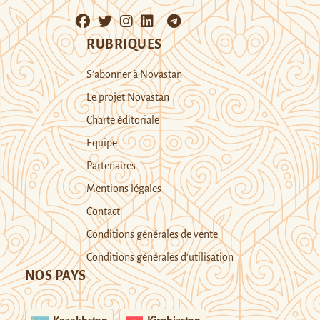
RUBRIQUES
S’abonner à Novastan
Le projet Novastan
Charte éditoriale
Equipe
Partenaires
Mentions légales
Contact
Conditions générales de vente
Conditions générales d’utilisation
NOS PAYS