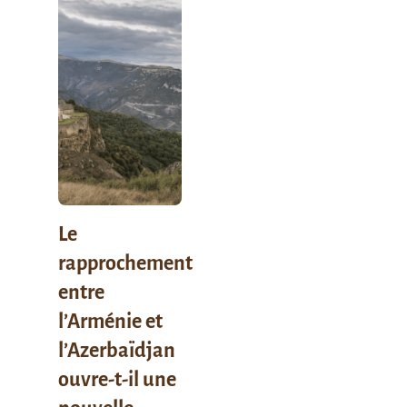
Le
rapprochement
entre
l’Arménie et
l’Azerbaïdjan
ouvre-t-il une