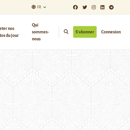
FR
Qui
eter nos
sommes-
S’abonner
Connexion
os du jour
nous