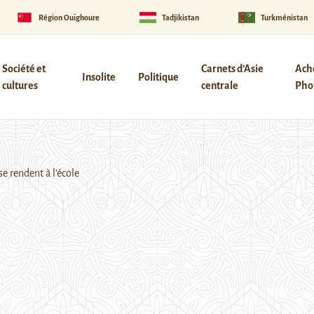
Région Ouïghoure
Tadjikistan
Turkménistan
Société et
Carnets d’Asie
Ach
Insolite
Politique
cultures
centrale
Phot
e rendent à l’école