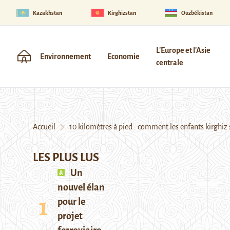
Kazakhstan
Kirghizstan
Ouzbékistan
L'Europe et l'Asie
Environnement
Economie
centrale
Accueil
10 kilomètres à pied : comment les enfants kirghiz s
LES PLUS LUS
Un
nouvel élan
pour le
projet