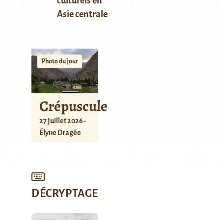
culturels en
Asie centrale
Photo du jour
Crépuscule
27 juillet 2026 -
Élyne Dragée
DÉCRYPTAGE