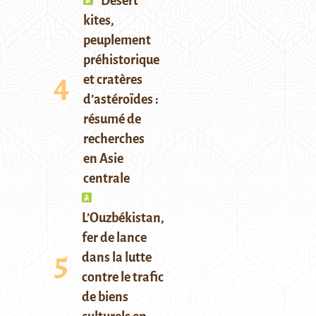
Desert
kites,
peuplement
préhistorique
et cratères
d’astéroïdes :
résumé de
recherches
en Asie
centrale
L’Ouzbékistan,
fer de lance
dans la lutte
contre le trafic
de biens