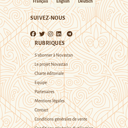
Français
English
Deutsch
SUIVEZ-NOUS
RUBRIQUES
S’abonner à Novastan
Le projet Novastan
Charte éditoriale
Equipe
Partenaires
Mentions légales
Contact
Conditions générales de vente