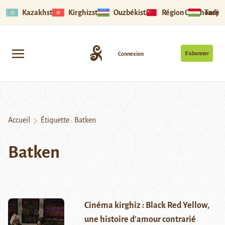
Kazakhstan
Kirghizstan
Ouzbékistan
Région Ouïghoure
Tadjik
S’abonner
Connexion
Accueil
Étiquette :
Batken
Batken
Cinéma kirghiz : Black Red Yellow,
une histoire d’amour contrarié